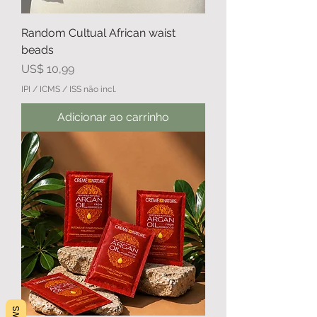
Random Cultual African waist
beads
Preço
US$ 10,99
IPI / ICMS / ISS não incl.
Adicionar ao carrinho