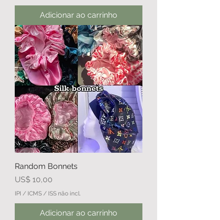
Adicionar ao carrinho
Random Bonnets
Preço
US$ 10,00
IPI / ICMS / ISS não incl.
Adicionar ao carrinho