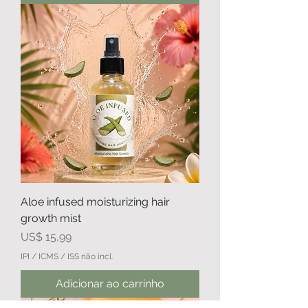
Aloe infused moisturizing hair
growth mist
Preço
US$ 15,99
IPI / ICMS / ISS não incl.
Adicionar ao carrinho