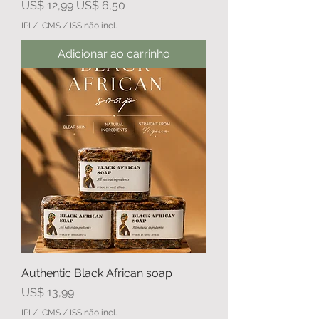
Preço normal
Preço promocional
US$ 12,99
US$ 6,50
IPI / ICMS / ISS não incl.
Adicionar ao carrinho
Authentic Black African soap
Preço
US$ 13,99
IPI / ICMS / ISS não incl.